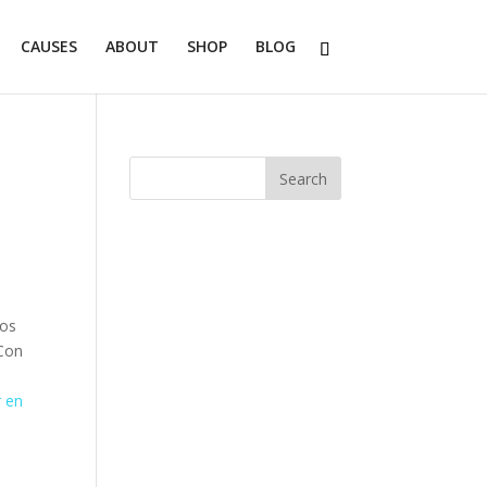
CAUSES
ABOUT
SHOP
BLOG
tos
 Con
s
r en