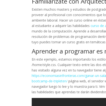
Familiarízate con Arquite
Existen muchos masters y estudios de postgrado
proveer al profesional con conocimientos que l
ambiente laboral. Hacer un curso online en ést
al estudiante a adquirir las habilidades
curso de 
mundo de la computación. Aprende a desarrollar
resolución de problemas de programación dentro 
tuyo puedes tomar un curso gratis en temáticas 
Aprender a programar es 
En este ejemplo, estamos importando los estilos 
/home/style.css. Cualquier texto entre las dos e
has visitado alguna vez en tu navegador tiene 
https://economiasinfronteras.com/ganar-un-sal
bootcamp-de-tripleten/
página web, el servidor 
navegador luego lo lee y lo muestra para ti. Vi
las habilidades que aprendas te darán dividendos