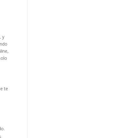
L y
ando
line,
solo
e te
do.
s