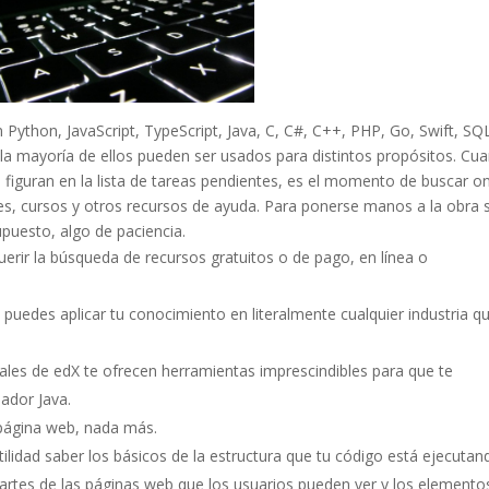
Python, JavaScript, TypeScript, Java, C, C#, C++, PHP, Go, Swift, SQ
la mayoría de ellos pueden ser usados para distintos propósitos. Cu
figuran en la lista de tareas pendientes, es el momento de buscar on
es, cursos y otros recursos de ayuda. Para ponerse manos a la obra 
upuesto, algo de paciencia.
erir la búsqueda de recursos gratuitos o de pago, en línea o
uedes aplicar tu conocimiento en literalmente cualquier industria qu
nales de edX te ofrecen herramientas imprescindibles para que te
ador Java.
página web, nada más.
ilidad saber los básicos de la estructura que tu código está ejecutan
artes de las páginas web que los usuarios pueden ver y los elemento