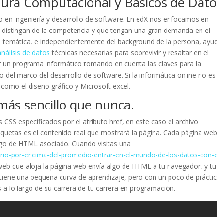
ctura Computacional y Básicos de Dato
 en ingeniería y desarrollo de software. En edX nos enfocamos en
o distingan de la competencia y que tengan una gran demanda en el
as temática, e independientemente del background de la persona, ayu
análisis de datos
técnicas necesarias para sobrevivir y resaltar en el
 un programa informático tomando en cuenta las claves para la
del marco del desarrollo de software. Si la informática online no es
como el diseño gráfico y Microsoft excel.
más sencillo que nunca.
CSS especificados por el atributo href, en este caso el archivo
tiquetas es el contenido real que mostrará la página. Cada página we
algo de HTML asociado. Cuando visitas una
ario-por-encima-del-promedio-entrar-en-el-mundo-de-los-datos-con-e
web que aloja la página web envía algo de HTML a tu navegador, y tu
m tiene una pequeña curva de aprendizaje, pero con un poco de práctic
 a lo largo de su carrera de tu carrera en programación.