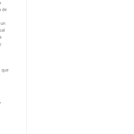
a
a de
 un
bal
a
y
a que
,