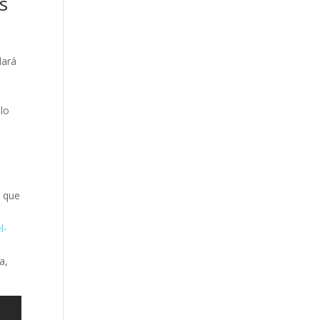
s
dará
 lo
b que
l-
a,