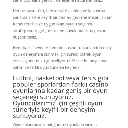
sanal oyunlarla yeni bir deneyime kaptırabilirsiniz.
Her bir oyun türü, benzersiz özellikleri ve kazanma
şansıyla sizlere keyifli bir zaman geçirme imkanı sunar.
Kendi tercihinize uygun olan oyunu seçerek,
stratejilerinizi geliştirebilir ve büyük ödüllerin peşine
düşebilirsiniz.
Hem bahis severler hem de casino tutkunları için en iyi
oyun deneyimini sunmak için sürekli olarak oyun
koleksiyonumuzu güncelliyoruz. Siz de bu heyecana
katılın ve farklı oyun türlerini keşfedin!
Futbol, basketbol veya tenis gibi
popüler sporlardan farklı casino
oyunlarına kadar geniş bir oyun
seçeneği sunuyoruz.
Oyuncularımız için çeşitli oyun
türleriyle keyifli bir deneyim
sunuyoruz.
Oyuncularımıza sunduğumuz oyunlarla sınırsız