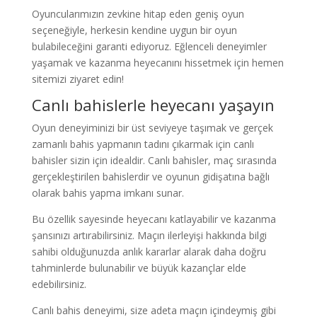
Oyuncularımızın zevkine hitap eden geniş oyun
seçeneğiyle, herkesin kendine uygun bir oyun
bulabileceğini garanti ediyoruz. Eğlenceli deneyimler
yaşamak ve kazanma heyecanını hissetmek için hemen
sitemizi ziyaret edin!
Canlı bahislerle heyecanı yaşayın
Oyun deneyiminizi bir üst seviyeye taşımak ve gerçek
zamanlı bahis yapmanın tadını çıkarmak için canlı
bahisler sizin için idealdir. Canlı bahisler, maç sırasında
gerçekleştirilen bahislerdir ve oyunun gidişatına bağlı
olarak bahis yapma imkanı sunar.
Bu özellik sayesinde heyecanı katlayabilir ve kazanma
şansınızı artırabilirsiniz. Maçın ilerleyişi hakkında bilgi
sahibi olduğunuzda anlık kararlar alarak daha doğru
tahminlerde bulunabilir ve büyük kazançlar elde
edebilirsiniz.
Canlı bahis deneyimi, size adeta maçın içindeymiş gibi