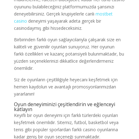
oyununu bulabileceğiniz platformumuzda şansınızı
deneyebilirsiniz. Gerçek krupiyelerle canlı
mostbet
casino
deneyimi yaşayarak adeta gerçek bir
casinodaymış gibi hissedeceksiniz.
Birbirinden farklı oyun sağlayıcılarıyla çalışarak size en
kaliteli ve güvenilir oyunları sunuyoruz. Her oyunun
farklı özellikleri ve kazanç potansiyeli bulunmaktadır, bu
yüzden seçeneklerinizi dikkatlice değerlendirmeniz
önemlidir.
Siz de oyunların çeşitliliğiyle heyecanı keşfetmek için
hemen kaydolun ve avantajlı promosyonlarımızdan
yararlanın!
Oyun deneyiminizi çeşitlendirin ve eğlenceyi
katlayın
Keyifli bir oyun deneyimi için farklı türlerdeki oyunları
keşfetmek önemlidir. Sitemiz, futbol, basketbol veya
tenis gibi popüler sporlardan farklı casino oyunlarına
kadar geniş bir oyun seçeneği sunmaktadır.