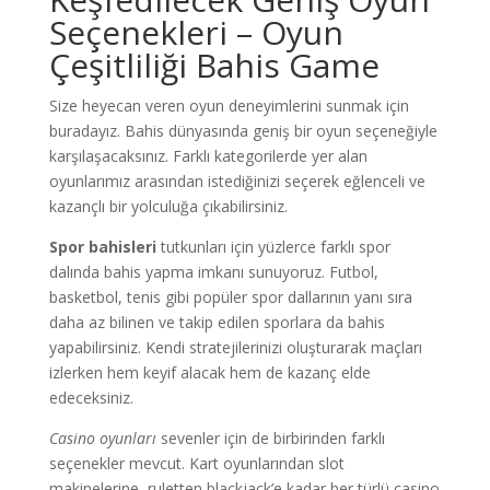
Seçenekleri – Oyun
Çeşitliliği Bahis Game
Size heyecan veren oyun deneyimlerini sunmak için
buradayız. Bahis dünyasında geniş bir oyun seçeneğiyle
karşılaşacaksınız. Farklı kategorilerde yer alan
oyunlarımız arasından istediğinizi seçerek eğlenceli ve
kazançlı bir yolculuğa çıkabilirsiniz.
Spor bahisleri
tutkunları için yüzlerce farklı spor
dalında bahis yapma imkanı sunuyoruz. Futbol,
basketbol, tenis gibi popüler spor dallarının yanı sıra
daha az bilinen ve takip edilen sporlara da bahis
yapabilirsiniz. Kendi stratejilerinizi oluşturarak maçları
izlerken hem keyif alacak hem de kazanç elde
edeceksiniz.
Casino oyunları
sevenler için de birbirinden farklı
seçenekler mevcut. Kart oyunlarından slot
makinelerine, ruletten blackjack’e kadar her türlü casino