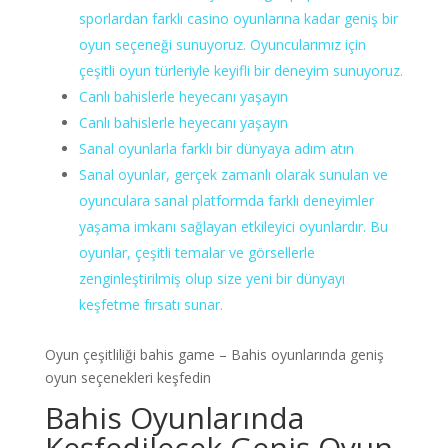
sporlardan farklı casino oyunlarına kadar geniş bir
oyun seçeneği sunuyoruz. Oyuncularımız için
çeşitli oyun türleriyle keyifli bir deneyim sunuyoruz.
Canlı bahislerle heyecanı yaşayın
Canlı bahislerle heyecanı yaşayın
Sanal oyunlarla farklı bir dünyaya adım atın
Sanal oyunlar, gerçek zamanlı olarak sunulan ve
oyunculara sanal platformda farklı deneyimler
yaşama imkanı sağlayan etkileyici oyunlardır. Bu
oyunlar, çeşitli temalar ve görsellerle
zenginleştirilmiş olup size yeni bir dünyayı
keşfetme fırsatı sunar.
Oyun çeşitliliği bahis game – Bahis oyunlarında geniş
oyun seçenekleri keşfedin
Bahis Oyunlarında
Keşfedilecek Geniş Oyun