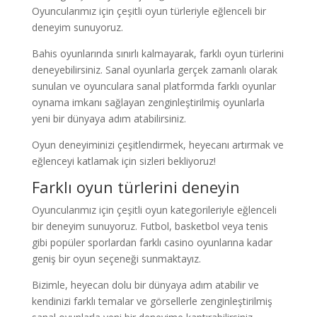
Oyuncularımız için çeşitli oyun türleriyle eğlenceli bir
deneyim sunuyoruz.
Bahis oyunlarında sınırlı kalmayarak, farklı oyun türlerini
deneyebilirsiniz. Sanal oyunlarla gerçek zamanlı olarak
sunulan ve oyunculara sanal platformda farklı oyunlar
oynama imkanı sağlayan zenginleştirilmiş oyunlarla
yeni bir dünyaya adım atabilirsiniz.
Oyun deneyiminizi çeşitlendirmek, heyecanı artırmak ve
eğlenceyi katlamak için sizleri bekliyoruz!
Farklı oyun türlerini deneyin
Oyuncularımız için çeşitli oyun kategorileriyle eğlenceli
bir deneyim sunuyoruz. Futbol, basketbol veya tenis
gibi popüler sporlardan farklı casino oyunlarına kadar
geniş bir oyun seçeneği sunmaktayız.
Bizimle, heyecan dolu bir dünyaya adım atabilir ve
kendinizi farklı temalar ve görsellerle zenginleştirilmiş